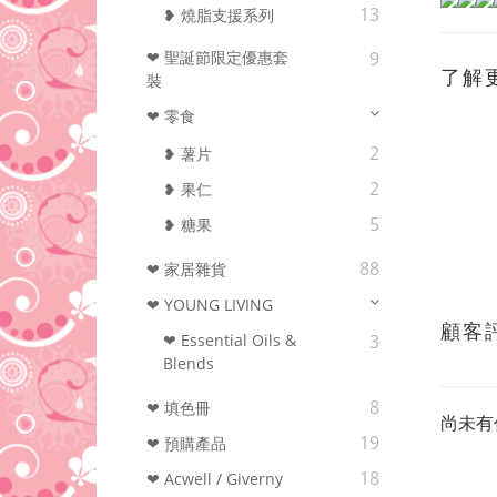
13
❥ 燒脂支援系列
❤ 聖誕節限定優惠套
9
了解
裝
❤ 零食
2
❥ 薯片
2
❥ 果仁
5
❥ 糖果
88
❤ 家居雜貨
❤ YOUNG LIVING
顧客
❤ Essential Oils &
3
Blends
8
❤ 填色冊
尚未有
19
❤ 預購產品
18
❤ Acwell / Giverny