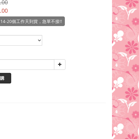
.00
.00
14-20個工作天到貨，急單不接!!
購
。