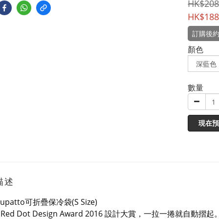
HK$208
HK$188
訂購後約
顏色
數量
現在預
描述
upatto可折疊保冷袋(S Size)
 Red Dot Design Award 2016 設計大賞，一拉一捲就自動摺起