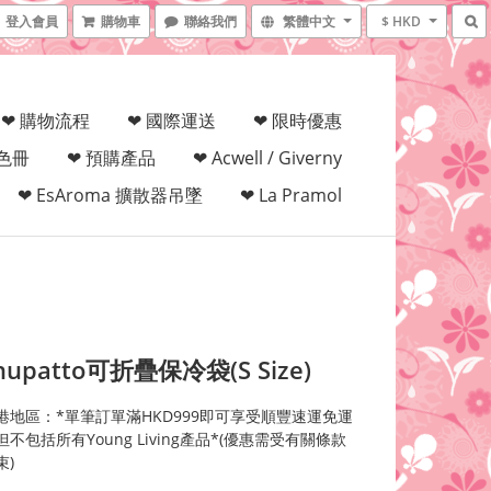
登入會員
購物車
聯絡我們
繁體中文
$ HKD
❤ 購物流程
❤ 國際運送
❤ 限時優惠
填色冊
❤ 預購產品
❤ Acwell / Giverny
❤ EsAroma 擴散器吊墜
❤ La Pramol
upatto可折疊保冷袋(S Size)
港地區：*單筆訂單滿HKD999即可享受順豐速運免運
不包括所有Young Living產品*(優惠需受有關條款
束)