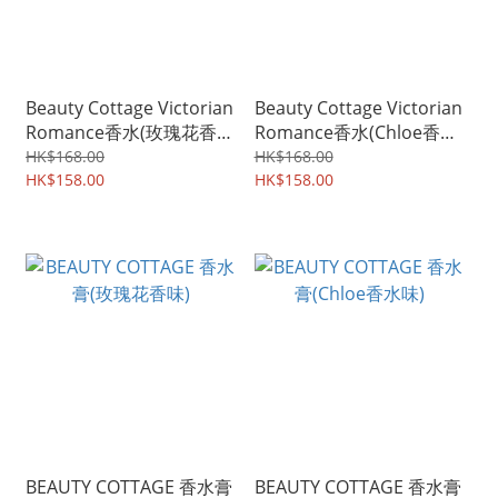
Beauty Cottage Victorian
Beauty Cottage Victorian
Romance香水(玫瑰花香
Romance香水(Chloe香水
味)
味)
HK$168.00
HK$168.00
HK$158.00
HK$158.00
BEAUTY COTTAGE 香水膏
BEAUTY COTTAGE 香水膏