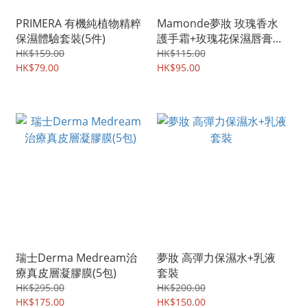
PRIMERA 有機純植物精粹
Mamonde夢妝 玫瑰香水
保濕體驗套裝(5件)
護手霜+玫瑰花保濕唇膏
(限量珍藏版)
HK$159.00
HK$115.00
HK$79.00
HK$95.00
瑞士Derma Medream治
夢妝 高彈力保濕水+乳液
療真皮層凝膠膜(5包)
套裝
HK$295.00
HK$200.00
HK$175.00
HK$150.00