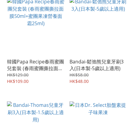
韓國Papa Recipe春雨蜜團
Bandai-鬆弛熊兒童牙刷3
兒套裝 (春雨蜜團撕拉面膜
入(日本製-5歲以上適用)
50ml+蜜團果凍營養面霜
HK$129.00
HK$58.00
25ml)
HK$109.00
HK$48.00