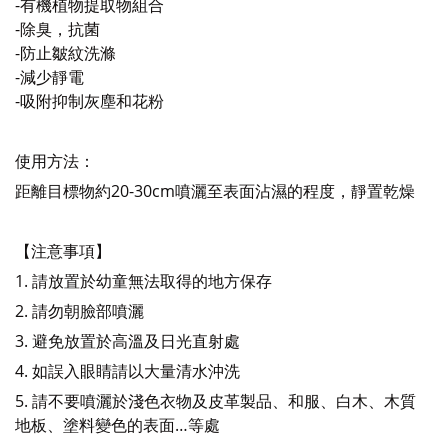
-有機植物提取物組合
-除臭，抗菌
-防止皺紋洗滌
-減少靜電
-吸附抑制灰塵和花粉
使用方法：
距離目標物約20-30cm噴灑至表面沾濕的程度，靜置乾燥
【注意事項】
1. 請放置於幼童無法取得的地方保存
2. 請勿朝臉部噴灑
3. 避免放置於高溫及日光直射處
4. 如誤入眼睛請以大量清水沖洗
5. 請不要噴灑於淺色衣物及皮革製品、和服、白木、木質
地板、塗料變色的表面…等處