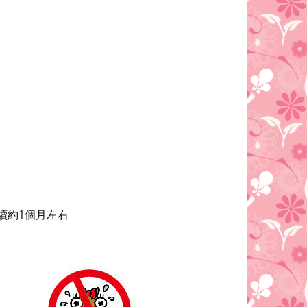
續約
1
個月左右