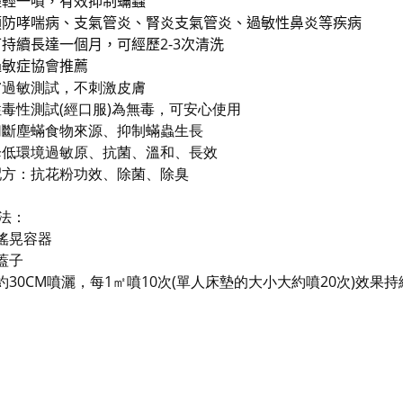
輕輕一噴，有效抑制蟎蟲
預防哮喘病、支氣管炎、腎炎支氣管炎、過敏性鼻炎等疾病
可持續長達一個月，可經歷
2-3
次清洗
過敏症協會推薦
膚過敏測試，不刺激皮膚
性毒性測試
(
經口服
)
為無毒，可安心使用
切斷塵蟎食物來源、抑制蟎蟲生長
降低環境過敏原、抗菌、溫和、長效
配方：抗花粉功效、除菌、除臭
法：
搖晃容器
蓋子
約
30CM
噴灑，每
1
㎡噴
10
次
(
單人床墊的大小大約噴
20
次
)
效果持