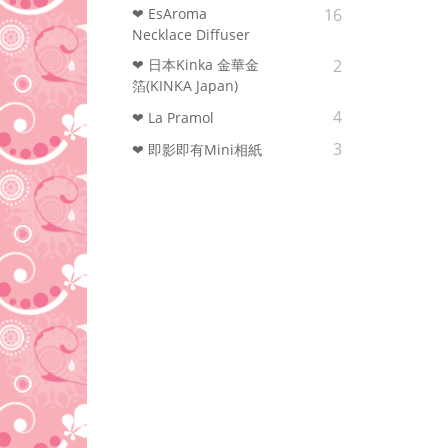
❤ EsAroma
16
Necklace Diffuser
❤ 日本Kinka 金華金
2
箔(KINKA Japan)
4
❤ La Pramol
3
❤ 即影即有Mini相紙