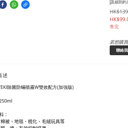
及細則約
HK$139
HK$99.
售完
若想購買
聯絡我
描述
YEKI除菌防蟎噴霧W雙效配方(加強版)
250ml
料：
於棉被、地毯、梳化、毛絨玩具等