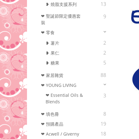
13
❥ 燒脂支援系列
❤ 聖誕節限定優惠套
9
裝
❤ 零食
2
❥ 薯片
2
❥ 果仁
5
❥ 糖果
88
❤ 家居雜貨
❤ YOUNG LIVING
❤ Essential Oils &
3
Blends
8
❤ 填色冊
19
❤ 預購產品
18
❤ Acwell / Giverny