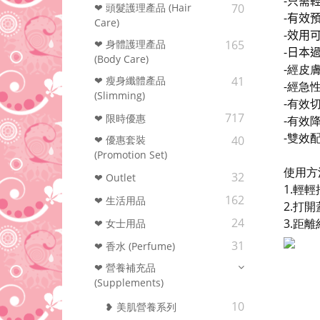
-
只需
❤ 頭髮護理產品 (Hair
70
-
有效
Care)
-
效用
❤ 身體護理產品
165
-
日本
(Body Care)
-
經皮
❤ 瘦身纖體產品
41
-
經急
(Slimming)
-
有效
717
❤ 限時優惠
-
有效
-雙效
❤ 優惠套裝
40
(Promotion Set)
使用方
32
❤ Outlet
1.
輕輕
162
❤ 生活用品
2.
打開
24
3.
距離
❤ 女士用品
31
❤ 香水 (Perfume)
❤ 營養補充品
(Supplements)
10
❥ 美肌營養系列