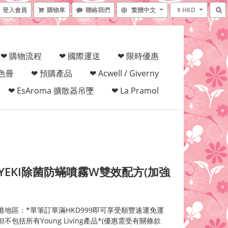
登入會員
購物車
聯絡我們
繁體中文
$ HKD
❤ 購物流程
❤ 國際運送
❤ 限時優惠
填色冊
❤ 預購產品
❤ Acwell / Giverny
❤ EsAroma 擴散器吊墜
❤ La Pramol
YEKI除菌防蟎噴霧W雙效配方(加強
港地區：*單筆訂單滿HKD999即可享受順豐速運免運
不包括所有Young Living產品*(優惠需受有關條款