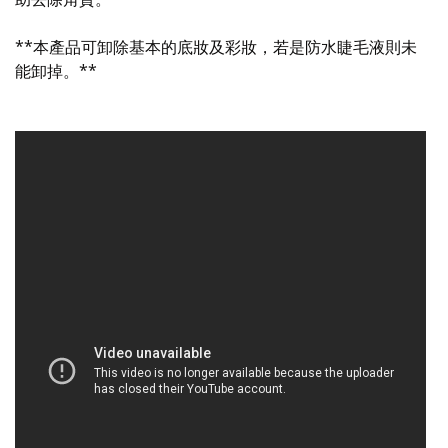
**本產品可卸除基本的底妝及彩妝，若是防水睫毛液則未
能卸掉。**