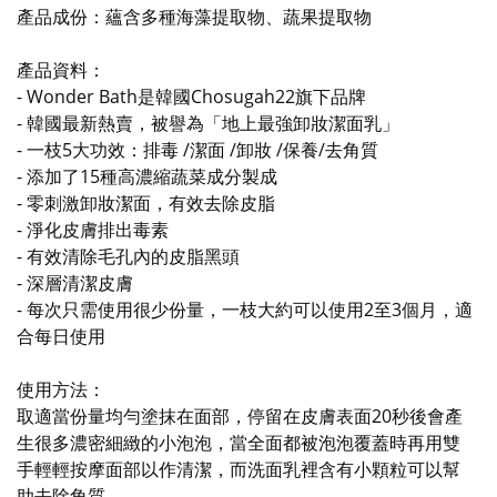
產品成份：蘊含多種海藻提取物、蔬果提取物
產品資料：
- Wonder Bath是韓國Chosugah22旗下品牌
- 韓國最新熱賣，被譽為「地上最強卸妝潔面乳」
- 一枝5大功效：排毒 /潔面 /卸妝 /保養/去角質
- 添加了15種高濃縮蔬菜成分製成
- 零刺激卸妝潔面，有效去除皮脂
- 淨化皮膚排出毒素
- 有效清除毛孔內的皮脂黑頭
- 深層清潔皮膚
- 每次只需使用很少份量，一枝大約可以使用2至3個月，適
合每日使用
使用方法：
取適當份量均勻塗抹在面部，停留在皮膚表面20秒後會產
生很多濃密細緻的小泡泡，當全面都被泡泡覆蓋時再用雙
手輕輕按摩面部以作清潔，而洗面乳裡含有小顆粒可以幫
助去除角質。