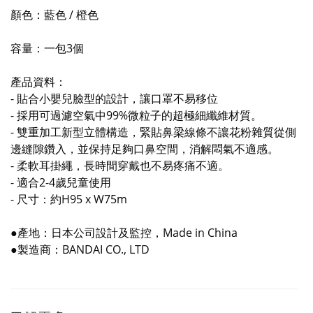
顏色：藍色 / 橙色
容量：一包3個
產品資料：
- 貼合小嬰兒臉型的設計，讓口罩不易移位
- 採用可過濾空氣中99%微粒子的超極細纖維材質。
- 雙重加工新型立體構造，緊貼鼻梁線條不讓花粉雜質從側
邊縫隙鑽入，並保持足夠口鼻空間，消解悶氣不適感。
- 柔軟耳掛繩，長時間穿戴也不易疼痛不適。
- 適合2-4歲兒童使用
- 尺寸：約H95 x W75m
●產地：日本公司設計及監控，Made in China
●製造商：BANDAI CO., LTD