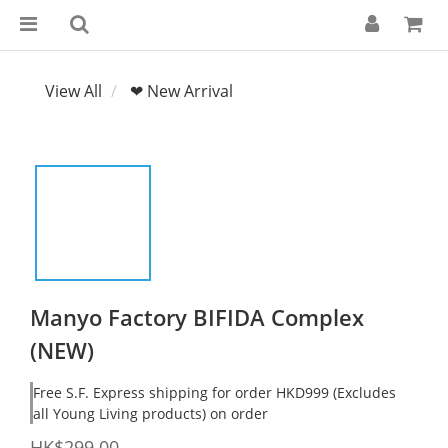
View All
❤ New Arrival
Manyo Factory BIFIDA Complex
(NEW)
Free S.F. Express shipping for order HKD999 (Excludes
all Young Living products) on order
HK$299.00