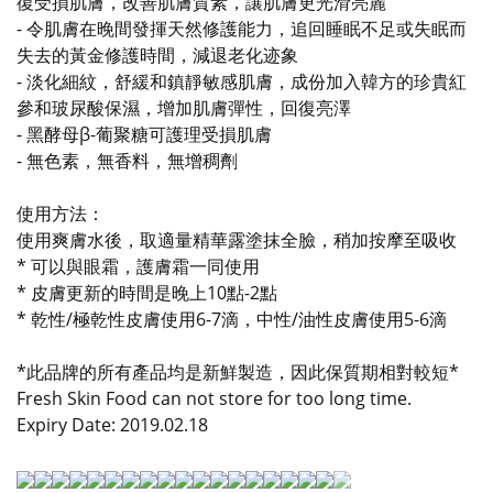
復受損肌膚，改善肌膚質素，讓肌膚更光滑亮麗
-
令肌膚在晚間發揮天然修護能力，追回睡眠不足或失眠而
失去的黃金修護時間，減退老化迹象
- 淡化細紋，舒緩和鎮靜敏感肌膚，成份加入韓方的珍貴紅
參和玻尿酸保濕，增加肌膚彈性，回復亮澤
- 黑酵母β-葡聚糖可護理受損肌膚
- 無色素，無香料，無增稠劑
使用方法：
使用爽膚水後，
取適量精華露塗抹全臉，稍加按摩至吸收
* 可以與眼霜，護膚霜一同使用
* 皮膚更新的時間是晚上10點-2點
* 乾性/極乾性皮膚使用6-7滴，中性/油性皮膚使用5-6滴
*此品牌的所有產品均是新鮮製造，因此保質期相對較短*
Fresh Skin Food can not store for too long time.
Expiry Date: 2019.02.18