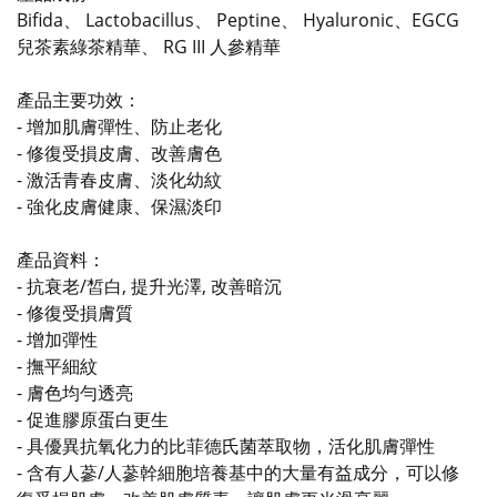
Bifida、 Lactobacillus、 Peptine、 Hyaluronic、EGCG
兒茶素綠茶精華、 RG III 人參精華
產品主要功效：
- 增加肌膚彈性、防止老化
- 修復受損皮膚、改善膚色
- 激活青春皮膚、淡化幼紋
- 強化皮膚健康、保濕淡印
產品資料：
-
抗衰老/
皙白, 提升光澤, 改善暗沉
- 修復受損膚質
- 增加彈性
- 撫平細紋
- 膚色均勻透亮
- 促進膠原蛋白更生
- 具優異抗氧化力的比菲德氏菌萃取物，活化肌膚彈性
- 含有人蔘/人蔘幹細胞培養基中的大量有益成分，可以修