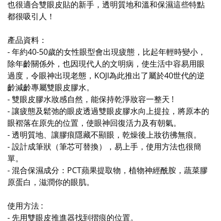
也很適合雙眼皮貼的新手，透明質地和溫和保濕這些特點
都很吸引人！
產品資料：
- 年約40-50歲的女性眼型會出現疲態，比起年輕時變小，
除年齡關係外，也因現代人的文明病，使生活中容易用眼
過度，令眼神出現老態，KOJI為此推出了屬於40世代的逆
齡減齡專屬雙眼皮膠水。
- 雙眼皮膠水妝感自然，能保持乾淨妝容一整天 !
- 讓疲態及鬆弛的眼皮透過雙眼皮膠水向上提拉，將原本的
眼褶落在原先的位置，使眼神回復活力及有朝氣。
- 透明質地、讓膠痕隱藏不顯眼，乾燥後上妝彷彿無痕。
- 設計成筆狀（筆芯可替換），易上手，使用方法也很簡
單。
- 混合保濕成分：PCT蘋果提取物，植物神經酰胺，蔬菜膠
原蛋白，滋潤你的眼肌。
使用方法 :
- 先用雙眼皮推進器找到摺痕的位置。