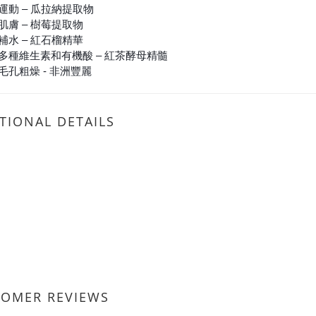
運動 – 瓜拉納提取物
肌膚 – 樹莓提取物
補水 – 紅石榴精華
多種維生素和有機酸 – 紅茶酵母精髓
毛孔粗燥 - 非洲豐麗
TIONAL DETAILS
TOMER REVIEWS