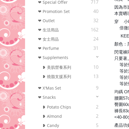
717
❤ Special Offer
因為市
40
❤ Promotion Set
本賣晒
32
❤ Outlet
穿
小
1⃣
️倍
5⃣
162
❤ 生活用品
KE
⚡
24
❤ 女士用品
顏色：
31
❤ Perfume
閃電褲
❤ Supplements
只要著
等於
⭕
10
❥ 美肌營養系列
等於
⭕
13
❥ 燒脂支援系列
等於
⭕
等於
⭕
9
❤ X'Mas Set
均碼 O
❤ Snacks
腰圍57
臀圍60
2
❥ Potato Chips
褲長83
2
❥ Almond
<40-
5
產品功
❥ Candy