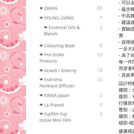
- 可
88
❤ ZAKKA
- 蘊
- 中
❤ YOUNG LIVING
- 建
❤ Essential Oils &
3
- 實
Blends
實
- 採
8
❤ Colouring Book‎
一反大
❤ Pre-Order
19
- 為
Products
每一件
而穿著
18
❤ Acwell / Giverny
- 其
❤ EsAroma
16
設計特
Necklace Diffuser
腰部：
2
❤ KINKA Japan
腹部：
行微按
4
❤ La Pramol
臀部：
❤ Fujifilm Fuji
3
腿部：
Instax Mini Film
檔部-
膠囊裡