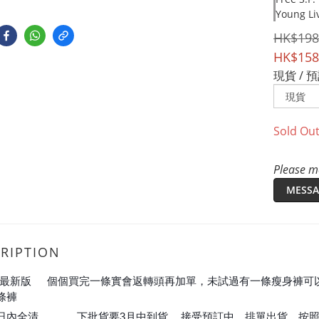
Young Li
HK$198
HK$158
現貨 / 
Sold Ou
Please me
MESSA
RIPTION
9最新版
個個買完一條實會返轉頭再加單，未試過有一條瘦身褲可
❤️
條褲
👍🏻
👍🏻
日內全清
下批貨要3月中到貨
接受預訂中，排單出貨，按