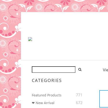
Vi
CATEGORIES
771
Featured Products
672
❤ New Arrival