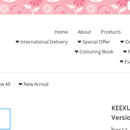
Home
About
Products
❤ International Delivery
❤ Special Offer
❤ Ou
❤ Colouring Book‎
❤ 
❤ Es
ew All
❤ New Arrival
KEEXU
Versi
Free S.F.