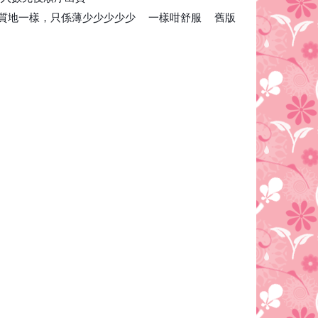
🥳
質地一樣，只係薄少少少少少
一樣咁舒服
舊版
✅
😍