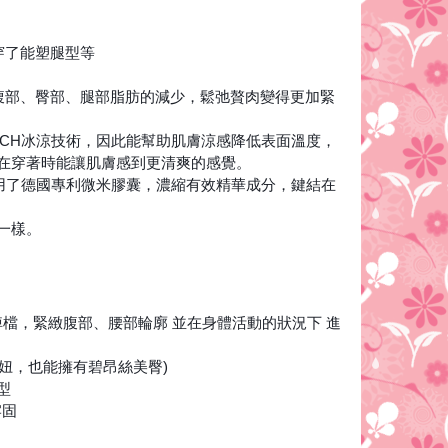
穿了能塑腿型等
到腰腹部、臀部、腿部脂肪的減少，鬆弛贅肉變得更加緊
TOUCH冰涼技術，因此能幫助肌膚涼感降低表面溫度，
在穿著時能讓肌膚感到更清爽的感覺。
別運用了德國專利微米膠囊，濃縮有效精華成分，鍵結在
一樣。
掉檔，緊緻腹部、腰部輪廓 並在身體活動的狀況下 進
的妞，也能擁有碧昂絲美臀)
型
牢固
❗