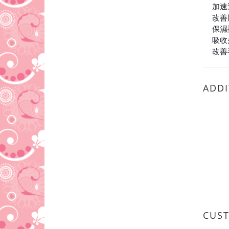
加速
⭕
改善
⭕
保濕
⭕
吸收
⭕
改善
⭕
ADDI
CUS