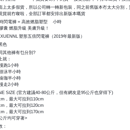
🙏🏻
🙏🏻
🙏🏻
😊
面上太多假貨，所以公司轉一轉新包裝，同之前舊版本冇太大分別，
現貨就冇㗎啦，全部訂單都安排出新版本嘅貨
👍🏻
時閃電褲 = 高效燃脂塑型
小時
5⃣
微膠囊 燃脂升級 美膚升級！
EXUENNL 塑形五倍閃電褲（2019年最新版）
⚡
黑色
同其他褲有乜分別?
上就：
慢跑1小時
游泳半小時
瑜珈半小時
慢走2小時
NE SIZE (官方建議40-80公斤，但有網友是95公斤也穿得下)
cm，最大可拉到110cm
cm，最大可拉到120cm
cm，最大可拉到170cm
80公斤均可穿著>
效：