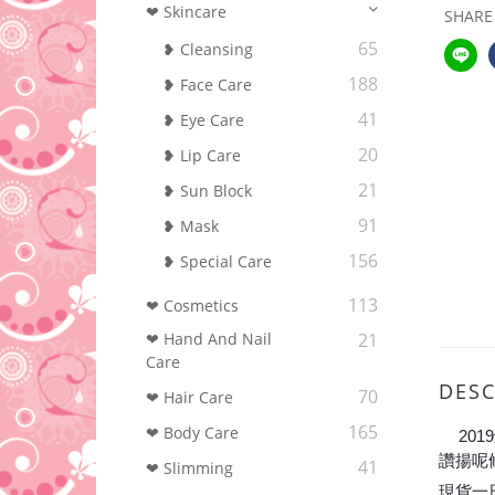
❤ Skincare
SHARE
65
❥ Cleansing
188
❥ Face Care
41
❥ Eye Care
20
❥ Lip Care
21
❥ Sun Block
91
❥ Mask
156
❥ Special Care
113
❤ Cosmetics
❤ Hand And Nail
21
Care
DESC
70
❤ Hair Care
165
❤ Body Care
201
❤️
讚揚呢
41
❤ Slimming
現貨一