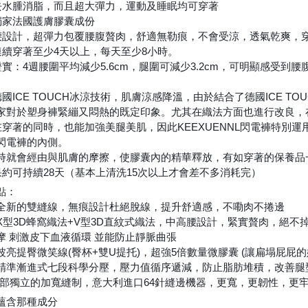
以去水腫消脂，而且超大彈力，運動及睡眠均可穿著
含獨家法國護膚膠囊成份
高腰設計，超彈力包覆腰腹贅肉，舒適無勒痕，不會受涼，透氣乾爽，
議連續穿著至少4天以上，每天至少8小時。
驗證實：4週腰圍平均減少5.6cm，腿圍可減少3.2cm，可明顯感受
用德國ICE TOUCH冰涼技術，肌膚涼感降溫，由於結合了德國ICE 
家對於塑身褲緊繃又悶熱的既定印象。尤其在織法方面也進行改良，
了在穿著的同時，也能加強美腿美肌，因此KEEXUENNL閃電褲特
閃電褲的內側。
時就會經由與肌膚的摩擦，使膠囊內的精華釋放，有如穿著的保養品
效果約可持續28天（基本上清洗15次以上才會差不多消耗完）
點：
全新的雙縫線，無痕設計杜絕脫線，提升舒適感，不嘞肉不捲邊
X型3D蜂窩織法+V型3D直紋式織法，中高腰設計，緊實贅肉，絕不
摩 刺激皮下血液循環 並能防止靜脈曲張
波亮提臀微笑線(臀杯+雙U提托)，超強5倍數量微膠囊 (讓扁塌屁屁
精準漸進式七段科學分壓，壓力值循序遞減，防止脂肪堆積，改善腿
檔部獨立的加寬縫制，意大利進口64針縫邊機器，更寬，更韌性，更
蘊含那種成分
❓