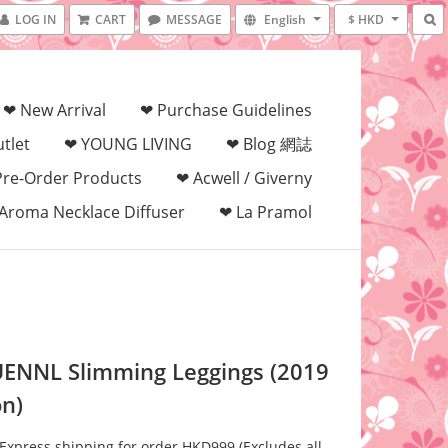
LOG IN
CART
MESSAGE
English
$ HKD
❤ New Arrival
❤ Purchase Guidelines
tlet
❤ YOUNG LIVING
❤ Blog 網誌
Pre-Order Products
❤ Acwell / Giverny
Aroma Necklace Diffuser
❤ La Pramol
ENNL Slimming Leggings (2019
on)
 Express shipping for order HKD999 (Excludes all