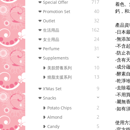
717
❤ Special Offer
着色、
鈣，和
40
❤ Promotion Set
32
❤ Outlet
產品資
162
❤ 生活用品
-日本
-無添
24
❤ 女士用品
-不含
31
❤ Perfume
-防止
❤ Supplements
-含有
-成分
10
❥ 美肌營養系列
-酵素
13
❥ 燒脂支援系列
-乾淨
-去除
9
❤ X'Mas Set
-不用
❤ Snacks
-屬無
2
❥ Potato Chips
-如有
2
❥ Almond
使用方
5
❥ Candy
-官方