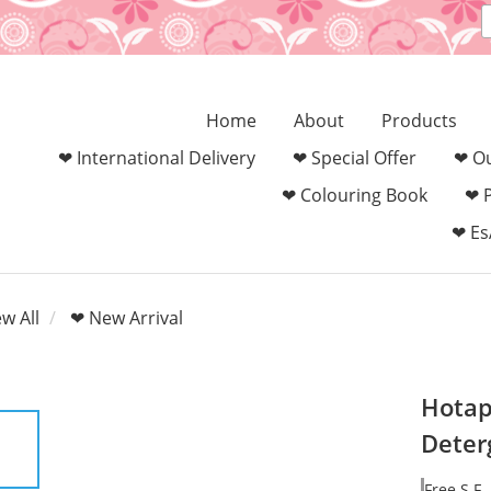
Home
About
Products
❤ International Delivery
❤ Special Offer
❤ Ou
❤ Colouring Book‎
❤ 
❤ Es
ew All
❤ New Arrival
Hotap
Deter
Free S.F.