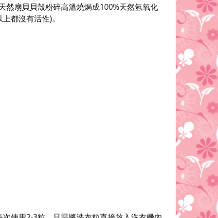
然扇貝貝殼粉碎高溫燒焗成100%天然氫氧化
0以上都沒有活性)。
每次使用2-3粒，只需將洗衣粒直接放入洗衣機內