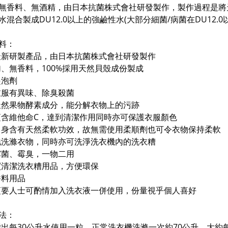
無香料、無酒精，由日本抗菌株式會社研發製作，製作過程是將天
水混合製成DU12.0以上的
強
鹼性水(大部分細菌/病菌在DU12.
料：
最新研製產品，由日本抗菌株式會社研發製作
加、無香料，100%採用天然貝殼成份製成
起泡劑
衣服有異味、除臭殺菌
天然果物酵素成分，能分解衣物上的污跡
蘊含維他命C，達到清潔作用同時亦可保護衣服顏色
自身含有天然柔軟功效，故無需使用柔順劑也可令衣物保持柔軟
地洗滌衣物，同時亦可洗淨洗衣機內的洗衣糟
霉菌、霉臭，一物二用
買清潔洗衣糟用品，方便環保
香料用品
須要人士可酌情加入洗衣液一併使用，份量視乎個人喜好
法：
指出每30公升水使用一粒，正常洗衣機洗滌一次約70公升，大約