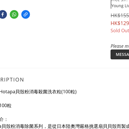
Young Li
HK$155
HK$129
Sold Ou
Please me
MESSA
RIPTION
otapa貝殼粉消毒殺菌洗衣粒(100粒)
100粒
介：
apa貝殼粉消毒除菌系列，是
從日本陸奧灣嚴格挑選扇貝貝殼而製