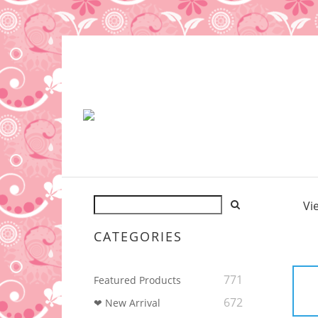
Vi
CATEGORIES
771
Featured Products
672
❤ New Arrival