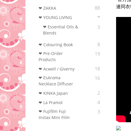
連同衣
88
❤ ZAKKA
❤ YOUNG LIVING
❤ Essential Oils &
3
Blends
8
❤ Colouring Book‎
❤ Pre-Order
19
Products
18
❤ Acwell / Giverny
❤ EsAroma
16
Necklace Diffuser
2
❤ KINKA Japan
4
❤ La Pramol
❤ Fujifilm Fuji
3
Instax Mini Film