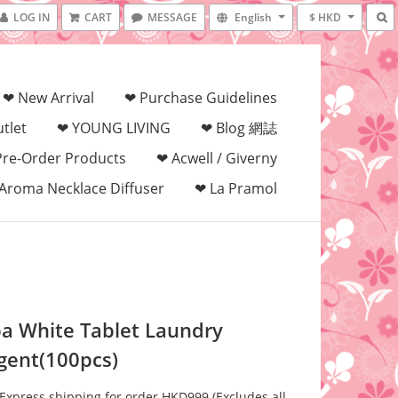
LOG IN
CART
MESSAGE
English
$ HKD
❤ New Arrival
❤ Purchase Guidelines
tlet
❤ YOUNG LIVING
❤ Blog 網誌
Pre-Order Products
❤ Acwell / Giverny
Aroma Necklace Diffuser
❤ La Pramol
a White Tablet Laundry
gent(100pcs)
 Express shipping for order HKD999 (Excludes all