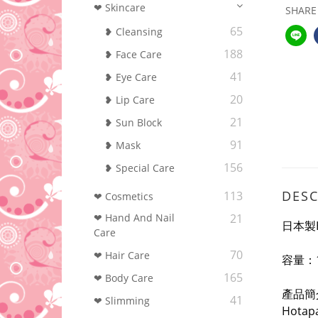
❤ Skincare
SHARE
65
❥ Cleansing
188
❥ Face Care
41
❥ Eye Care
20
❥ Lip Care
21
❥ Sun Block
91
❥ Mask
156
❥ Special Care
DESC
113
❤ Cosmetics
❤ Hand And Nail
21
日本製H
Care
70
❤ Hair Care
容量：
165
❤ Body Care
產品簡
41
❤ Slimming
Hot