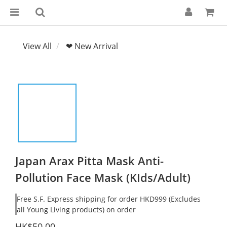
View All
❤ New Arrival
Japan Arax Pitta Mask Anti-
Pollution Face Mask (KIds/Adult)
Free S.F. Express shipping for order HKD999 (Excludes
all Young Living products) on order
HK$50.00