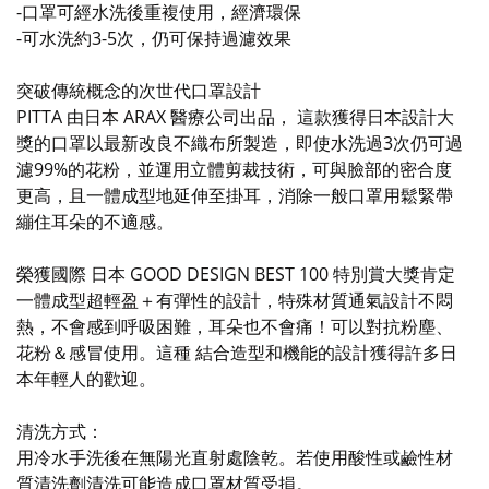
-口罩可經水洗後重複使用，經濟環保
-可水洗約3-5次，仍可保持過濾效果
突破傳統概念的次世代口罩設計
PITTA 由日本 ARAX 醫療公司出品， 這款獲得日本設計大
獎的口罩以最新改良不織布所製造，即使水洗過3次仍可過
濾99%的花粉，並運用立體剪裁技術，可與臉部的密合度
更高，且一體成型地延伸至掛耳，消除一般口罩用鬆緊帶
繃住耳朵的不適感。
榮獲國際 日本 GOOD DESIGN BEST 100 特別賞大獎肯定
一體成型超輕盈＋有彈性的設計，特殊材質通氣設計不悶
熱，不會感到呼吸困難，耳朵也不會痛！可以對抗粉塵、
花粉＆感冒使用。這種 結合造型和機能的設計獲得許多日
本年輕人的歡迎。
清洗方式：
用冷水手洗後在無陽光直射處陰乾。若使用酸性或鹼性材
質清洗劑清洗可能造成口罩材質受損。