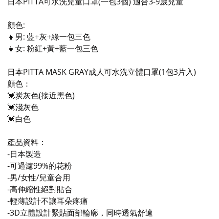
日本PITTA可水洗兒童口罩(一包3個) 適合3-9歲兒童
顏色:
👦男: 藍+灰+綠一包三色
👧女: 粉紅+黃+藍一包三色
日本PITTA MASK GRAY成人可水洗立體口罩(1包3片入)
顏色：
💓炭灰色(接近黑色)
💓淺灰色
💓白色
產品資料：
-日本製造
-可過濾99%的花粉
-男/女性/兒童合用
-高伸縮性絕對貼合
-輕薄設計不讓耳朵疼痛
-3D立體設計緊貼面部輪廓，同時透氣舒適