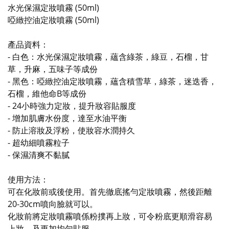
水光保濕定妝噴霧 (50ml)
啞緻控油定妝噴霧 (50ml)
產品資料：
- 白色：水光保濕定妝噴霧，蘊含綠茶，綠豆，石榴，甘
草，升麻，五味子等成份
- 黑色：啞緻控油定妝噴霧，蘊含積雪草，綠茶，迷迭香，
石榴，維他命B等成份
- 24小時強力定妝，提升妝容貼服度
- 增加肌膚水份度，達至水油平衡
- 防止溶妝及浮粉，
使妝容水潤持久
- 超幼細噴霧粒子
- 保濕清爽不黏膩
使用方法：
可在化妝前或後使用。首先徹底搖勻定妝噴霧，然後距離
20-30cm噴向臉就可以。
化妝前將定妝噴霧噴係粉撲再上妝，可令粉底更順滑容易
上妝，及更加均勻貼服。