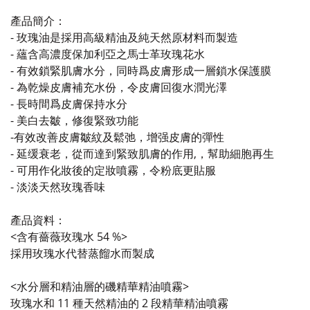
產品簡介：
- 玫瑰油是採用高級精油及純天然原材料而製造
- 蘊含高濃度保加利亞之馬士革玫瑰花水
- 有效鎖緊肌膚水分，同時爲皮膚形成一層鎖水保護膜
- 為乾燥皮膚補充水份，令皮膚回復水潤光澤
- 長時間爲皮膚保持水分
- 美白去皺，修復緊致功能
-有效改善皮膚皺紋及鬆弛，增强皮膚的彈性
- 延缓衰老，從而達到緊致肌膚的作用,，幫助細胞再生
- 可用作化妝後的定妝噴霧，令粉底更貼服
- 淡淡天然玫瑰香味
產品資料：
<含有薔薇玫瑰水 54 %>
採用玫瑰水代替蒸餾水而製成
<水分層和精油層的磯精華精油噴霧>
玫瑰水和 11 種天然精油的 2 段精華精油噴霧