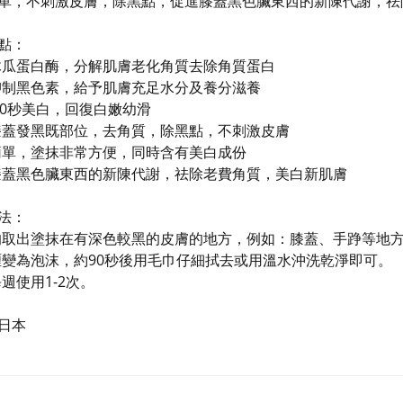
單，不刺激皮膚，除黑點，促進膝蓋黑色臟東西的新陳代謝，祛
點：
木瓜蛋白酶，分解肌膚老化角質去除角質蛋白
抑制黑色素，給予肌膚充足水分及養分滋養
 90秒美白，回復白嫩幼滑
膝蓋發黑既部位，去角質，除黑點，不刺激皮膚
簡單，塗抹非常方便，同時含有美白成份
膝蓋黑色臟東西的新陳代謝，祛除老費角質，美白新肌膚
法：
的取出塗抹在有深色較黑的皮膚的地方，例如：膝蓋、手踭等地
喱變為泡沫，約90秒後用毛巾仔細拭去或用溫水沖洗乾淨即可。
每週使用1-2次。
日本