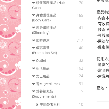
用法簡
❤ 頭髮護理產品 (Hair
70
Care)
產品特
❤ 身體護理產品
165
-內含
(Body Care)
-有效
❤ 瘦身纖體產品
41
-膝蓋
(Slimming)
-可脫
717
❤ 限時優惠
-用法
-促進
❤ 優惠套裝
40
(Promotion Set)
使用方
32
❤ Outlet
-適當
162
❤ 生活用品
-當啫
24
-建議
❤ 女士用品
31
❤ 香水 (Perfume)
產地：
❤ 營養補充品
(Supplements)
10
❥ 美肌營養系列