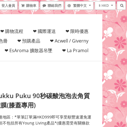
登入會員
購物車
聯絡我們
繁體中文
$ HKD
❤ 購物流程
❤ 國際運送
❤ 限時優惠
填色冊
❤ 預購產品
❤ Acwell / Giverny
❤ EsAroma 擴散器吊墜
❤ La Pramol
ukku Puku 90秒碳酸泡泡去角質
膜(膝蓋專用)
港地區：*單筆訂單滿HKD999即可享受順豐速運免運
不包括所有Young Living產品*(優惠需受有關條款