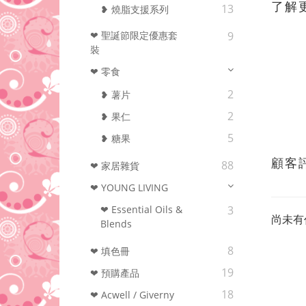
了解
13
❥ 燒脂支援系列
❤ 聖誕節限定優惠套
9
裝
❤ 零食
2
❥ 薯片
2
❥ 果仁
5
❥ 糖果
顧客
88
❤ 家居雜貨
❤ YOUNG LIVING
❤ Essential Oils &
3
尚未有
Blends
8
❤ 填色冊
19
❤ 預購產品
18
❤ Acwell / Giverny