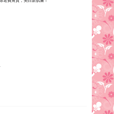
除老費角質，美白新肌膚！
方