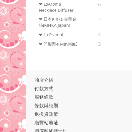
❤ EsAroma
16
Necklace Diffuser
❤ 日本Kinka 金華金
2
箔(KINKA Japan)
4
❤ La Pramol
3
❤ 即影即有Mini相紙
商店介紹
付款方式
服務條款
條款與細則
退換貨政策
順豐站地址
順便智能櫃地址