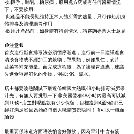
-如懷孕，哺乳，糖尿病，服用處方葯或有任何醫療情況
下，不要飲用
-此產品不能長期維持正常人體所需的熱量，只可作短期身
體排毒及清理腸胃作用
-飲用此產品前，如身體有特別情況，請咨詢專業人士意見
🔴注意🔴
首次進行斷食排毒法必須循序漸進，進行前一日建議進食
清淡食物或不經加工的穀物，堅果類，例如果仁，麥片，
蔬菜等補充能量。而完成療程後，為了讓腸胃適應，建議
先進食容易消化的食物，例如: 粥、湯水。
店主都要湊熱鬧試下最近係韓國大熱嘅48小時排毒減肥果
汁先，有無人要挑戰一下😂美國聲稱48小時內最高可以減
到10磅~店主對呢點就有少少保留，目標瘦到4至5磅都已
經好滿足😍因為始終每個人嘅體質都唔同！唔可以一概而
論😋
最重要係味道方面唔洗怕會好難飲，因為果汁中含有菠