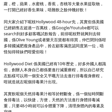
蘿，橙，蘋果，水蜜桃，香蕉，杏桃等大量水果提取物，
一打開已經好香生果味，唔難飲之餘仲幾好飲！
同大家介紹下呢枝Hollywood 48-hour先，其實佢係美國
已經銷售左超過一百萬枝，係Google/Youtube都可以
search到好多顧客嘅試飲報告，前排呢枝野就興到去韓
國，係Olive Young或者樂天百貨都有得買，仲巴閉到係咁
多韓國減肥瘦身產品中，拎左顧客滿意認同度第一位，唔
怪知得韓妹們咁愛佢啦！
Hollywood Diet 係美國已經有10年歷史，好多外國人都識
佢，創辦人本身自己都係要進行減重療程，所以自己研究
左點樣可以用一個安全又平嘅方法去進行排毒瘦身療程，
咁就造就左呢個排毒果汁出現。
其實飲呢個天然排毒果汁相等於輕斷食，係一個短時間斷
食排毒法，以快捷，方便，天然的方法進行身體排毒減
重，只要48小時就可以令體重下降，清理身體內的毒素及
宿便。