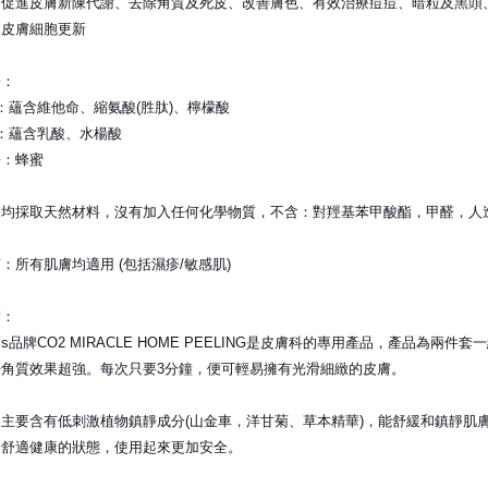
、促進皮膚新陳代謝、去除角質及死皮、改善膚色、有效治療痘痘、暗粒及黑頭
進皮膚細胞更新
份：
 1：蘊含維他命、縮氨酸(胜肽)、檸檬酸
 2：蘊含乳酸、水楊酸
份：蜂蜜
份均採取天然材料，沒有加入任何化學物質，不含：對羥基苯甲酸酯，甲醛，人
：所有肌膚均適用 (包括濕疹/敏感肌)
紹：
Myer’s品牌CO2 MIRACLE HOME PEELING是皮膚科的專用產品，產
去角質效果超強。每次只要3分鐘，便可輕易擁有光滑細緻的皮膚。
主要含有低刺激植物鎮靜成分(山金車，洋甘菊、草本精華)，能舒緩和鎮靜肌
於舒適健康的狀態，使用起來更加安全。