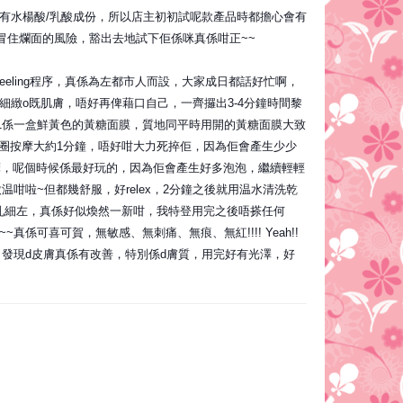
成份都係有水楊酸/乳酸成份，所以店主初初試呢款產品時都擔心會有
冒住爛面的風險，豁出去地試下佢係咪真係咁正~~
eeling程序，真係為左都市人而設，大家成日都話好忙啊，
滑、細緻o既肌膚，唔好再俾藉口自己，一齊攞出3-4分鐘時間黎
Step 1係一盒鮮黃色的黃糖面膜，質地同平時用開的黃糖面膜大致
輕打圈按摩大約1分鐘，唔好咁大力死捽佢，因為佢會產生少少
按摩，呢個時候係最好玩的，因為佢會產生好多泡泡，繼續輕輕
微温咁啦~但都幾舒服，好relex，2分鐘之後就用温水清洗乾
d毛孔細左，真係好似煥然一新咁，我特登用完之後唔搽任何
~真係可喜可賀，無敏感、無刺痛、無痕、無紅!!!! Yeah!!
期，發現d皮膚真係有改善，特別係d膚質，用完好有光澤，好