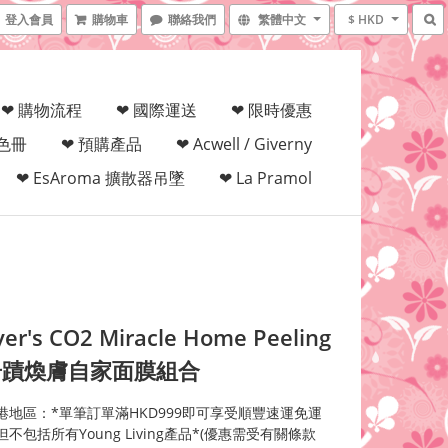
登入會員
購物車
聯絡我們
繁體中文
$ HKD
❤ 購物流程
❤ 國際運送
❤ 限時優惠
填色冊
❤ 預購產品
❤ Acwell / Giverny
❤ EsAroma 擴散器吊墜
❤ La Pramol
yer's CO2 Miracle Home Peeling
奇蹟煥膚自家面膜組合
港地區：*單筆訂單滿HKD999即可享受順豐速運免運
不包括所有Young Living產品*(優惠需受有關條款