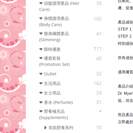
抗氧化
❤ 頭髮護理產品 (Hair
70
膚、促
Care)
❤ 身體護理產品
165
產品成
(Body Care)
STEP
❤ 瘦身纖體產品
41
STEP
(Slimming)
特別成
717
❤ 限時優惠
❤ 優惠套裝
40
所有成
(Promotion Set)
適用膚質
32
❤ Outlet
162
❤ 生活用品
產品介
24
❤ 女士用品
Dr. 
低，但
31
❤ 香水 (Perfume)
❤ 營養補充品
而且產品
(Supplements)
立即處
10
❥ 美肌營養系列