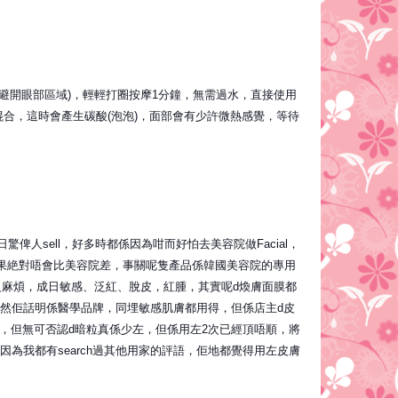
(避開眼部區域)，輕輕打圈按摩1分鐘，無需過水，直接使用
ep 2混合，這時會產生碳酸(泡泡)，面部會有少許微熱感覺，等待
人sell，好多時都係因為咁而好怕去美容院做Facial，
果絶對唔會比美容院差，事關呢隻產品係韓國美容院的專用
級麻煩，成日敏感、泛紅、脫皮，紅腫，其實呢d煥膚面膜都
，雖然佢話明係醫學品牌，同埋敏感肌膚都用得，但係店主d皮
，但無可否認d暗粒真係少左，但係用左2次已經頂唔順，將
，因為我都有search過其他用家的評語，佢地都覺得用左皮膚