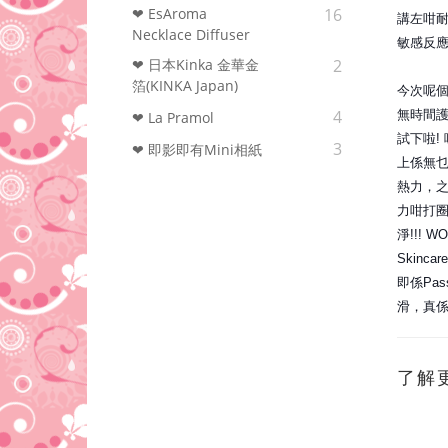
❤ EsAroma
16
講左咁耐
Necklace Diffuser
敏感反
❤ 日本Kinka 金華金
2
箔(KINKA Japan)
今次呢個
4
無時間護
❤ La Pramol
試下啦!
3
❤ 即影即有Mini相紙
上係無乜
熱力，之
力咁打圈
淨!!!
Skin
即係Pa
滑，真係
了解