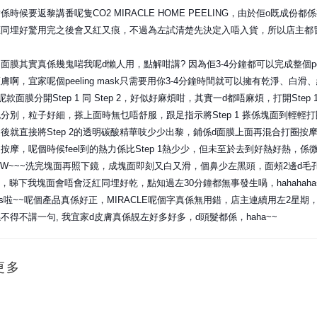
係時候要返黎講番呢隻CO2 MIRACLE HOME PEELING，由於佢o既
應同埋好驚用完之後會又紅又痕，不過為左試清楚先決定入唔入貨，所以店主都
面膜其實真係幾鬼啱我呢d懶人用，點解咁講? 因為佢3-4分鐘都可以完成整個p
膚啊，宜家呢個peeling mask只需要用你3-4分鐘時間就可以擁有乾淨、白
 呢款面膜分開Step 1 同 Step 2，好似好麻煩咁，其實一d都唔麻煩，打開
分別，粒子好細，搽上面時無乜唔舒服，跟足指示將Step 1 搽係塊面到輕
後就直接將Step 2的透明碳酸精華吱少少出黎，鋪係d面膜上面再混合打圈
按摩，呢個時候feel到的熱力係比Step 1熱少少，但未至於去到好熱好熱，係
 WOW~~~洗完塊面再照下鏡，成塊面即刻又白又滑，個鼻少左黑頭，面頰2邊
care，睇下我塊面會唔會泛紅同埋好乾，點知過左30分鐘都無事發生喎，hahahaha~
ss啦~~呢個產品真係好正，MIRACLE呢個字真係無用錯，店主連續用左2星
不得不講一句, 我宜家d皮膚真係靚左好多好多，d頭髮都係，haha~~
更多