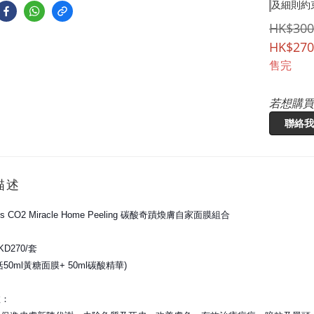
及細則約
HK$300
HK$270
售完
若想購買
聯絡我
描述
er's CO2 Miracle Home Peeling 碳酸奇蹟煥膚自家面膜組合
D270/套
50ml黃糖面膜+ 50ml碳酸精華)
效：