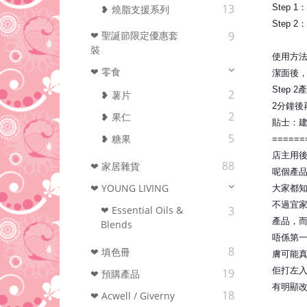
13
Step
❥ 燒脂支援系列
Step
❤ 聖誕節限定優惠套
9
裝
使用方
❤ 零食
潔面後，
Step
2
❥ 薯片
2分鐘後
2
❥ 果仁
貼士：建
5
❥ 糖果
======
店主用
88
❤ 家居雜貨
呢個產
❤ YOUNG LIVING
大家都知
不過宜
❤ Essential Oils &
3
產品，
Blends
唔係第一
8
❤ 填色冊
膚可能真
佢打左入
19
❤ 預購產品
有明顯
18
❤ Acwell / Giverny