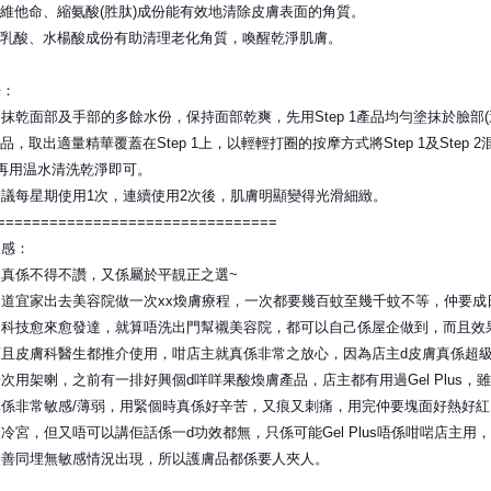
 1：維他命、縮氨酸(胜肽)成份能有效地清除皮膚表面的角質。
 2：乳酸、水楊酸成份有助清理老化角質，喚醒乾淨肌膚。
法：
抹乾面部及手部的多餘水份，保持面部乾爽，先用Step 1產品均勻塗抹於臉部
 2產品，取出適量精華覆蓋在Step 1上，以輕輕打圈的按摩方式將Step 1及St
再用温水清洗乾淨即可。
議每星期使用1次，連續使用2次後，肌膚明顯變得光滑細緻。
================================
後感：
品真係不得不讚，又係屬於平靚正之選~
道宜家出去美容院做一次xx煥膚療程，一次都要幾百蚊至幾千蚊不等，仲要成日驚俾
家科技愈來愈發達，就算唔洗出門幫襯美容院，都可以自己係屋企做到，而且效
而且皮膚科醫生都推介使用，咁店主就真係非常之放心，因為店主d皮膚真係超
次用架喇，之前有一排好興個d咩咩果酸煥膚產品，店主都有用過Gel Plus
係非常敏感/薄弱，用緊個時真係好辛苦，又痕又刺痛，用完仲要塊面好熱好紅
冷宮，但又唔可以講佢話係一d功效都無，只係可能Gel Plus唔係咁啱店主用
改善同埋無敏感情況出現，所以護膚品都係要人夾人。