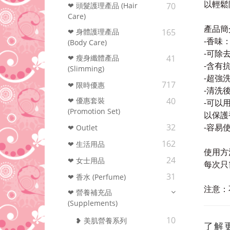
以輕鬆
❤ 頭髮護理產品 (Hair
70
Care)
產品簡
❤ 身體護理產品
165
-
香味
(Body Care)
-
可除
❤ 瘦身纖體產品
41
-
含有
(Slimming)
-
超強
717
❤ 限時優惠
-
清洗
❤ 優惠套裝
40
-
可以
(Promotion Set)
以保護
-
容易
32
❤ Outlet
162
❤ 生活用品
使用方
24
❤ 女士用品
每次只
31
❤ 香水 (Perfume)
注意：
❤ 營養補充品
(Supplements)
10
❥ 美肌營養系列
了解