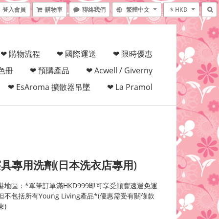
登入會員
購物車
聯絡我們
繁體中文
$ HKD
❤ 購物流程
❤ 國際運送
❤ 限時優惠
填色冊
❤ 預購產品
❤ Acwell / Giverny
❤ EsAroma 擴散器吊墜
❤ La Pramol
具專用洗劑(日本洗衣店專用)
港地區：*單筆訂單滿HKD999即可享受順豐速運免運
不包括所有Young Living產品*(優惠需受有關條款
束)