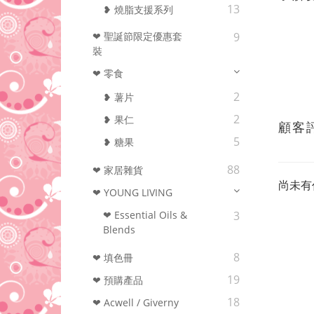
13
❥ 燒脂支援系列
❤ 聖誕節限定優惠套
9
裝
❤ 零食
2
❥ 薯片
2
❥ 果仁
顧客
5
❥ 糖果
88
❤ 家居雜貨
尚未有
❤ YOUNG LIVING
❤ Essential Oils &
3
Blends
8
❤ 填色冊
19
❤ 預購產品
18
❤ Acwell / Giverny