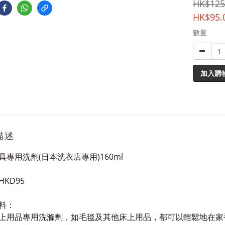
HK$125
HK$95.
數量
加入購
描述
具專用洗劑
(
日本洗衣店專用
)160ml
HKD95
料：
上用品專用洗滌劑，如毛毯及其他床上用品，都可以輕鬆地在家