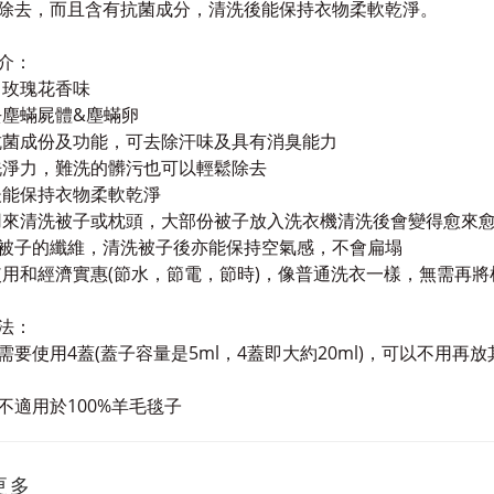
除去，而且含有抗菌成分，清洗後能保持衣物柔軟乾淨。
介：
：玫瑰花香味
去塵蟎屍體
&
塵蟎卵
抗菌成份及功能，可去除汗味及具有消臭能力
洗淨力，難洗的髒污也可以輕鬆除去
後能保持衣物柔軟乾淨
用來清洗被子或枕頭，大部份被子放入洗衣機清洗後會變得愈來
被子的纖維，清洗被子後亦能保持空氣感，不會扁塌
使用和經濟實惠
(
節水，節電，節時
)
，像普通洗衣一樣，無需再將
法：
需要使用
4
蓋
(
蓋子容量是
5ml
，
4
蓋即大約
20ml)
，可以不用再放
不適用於
100%
羊毛毯子
更多