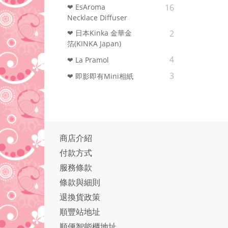
❤ EsAroma
16
Necklace Diffuser
❤ 日本Kinka 金華金
2
箔(KINKA Japan)
4
❤ La Pramol
3
❤ 即影即有Mini相紙
商店介紹
付款方式
服務條款
條款與細則
退換貨政策
順豐站地址
順便智能櫃地址