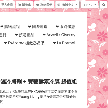
登入會員
購物車
聯絡我們
繁體中文
$ HKD
❤ 購物流程
❤ 國際運送
❤ 限時優惠
填色冊
❤ 預購產品
❤ Acwell / Giverny
❤ EsAroma 擴散器吊墜
❤ La Pramol
濕冷膚劑 + 寶藝酵素冷膜 超值組
港地區：*單筆訂單滿HKD999即可享受順豐速運免運
不包括所有Young Living產品*(優惠需受有關條款
束)