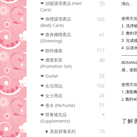
❤ 頭髮護理產品 (Hair
70
淨白。
Care)
❤ 身體護理產品
165
使用方
(Body Care)
1. 洗
2. 敷
❤ 瘦身纖體產品
41
(Slimming)
3. 完
4. 以
717
❤ 限時優惠
------------
❤ 優惠套裝
40
BONA
(Promotion Set)
感，使
32
❤ Outlet
使用方
162
❤ 生活用品
1. 潔
24
❤ 女士用品
2. 敷
31
❤ 香水 (Perfume)
❤ 營養補充品
了解
(Supplements)
10
❥ 美肌營養系列