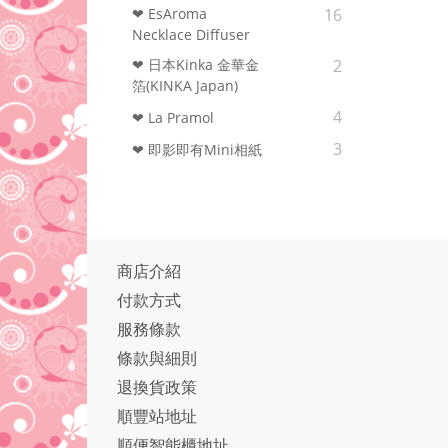
❤ EsAroma
16
Necklace Diffuser
❤ 日本Kinka 金華金
2
箔(KINKA Japan)
4
❤ La Pramol
3
❤ 即影即有Mini相紙
商店介紹
付款方式
服務條款
條款與細則
退換貨政策
順豐站地址
順便智能櫃地址