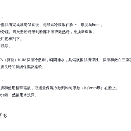
法：
淨臉部肌膚完成基礎保養後，將酵素冷膜敷在臉上，厚度
為5mm。
約35分鐘。若於敷臉時感到臉部不涼或微熱時，應換新
重敷。
成後用挖棒刮下。
清水洗淨。
-------------------------------------------------
NZA（寶藝）KUM保濕冷敷劑，瞬間補水，具
備恢復肌膚彈性、保濕和嫩白三重
肌膚長時間持續保
濕及柔軟。
法：
面爽膚和使用精華霜後，取適量保濕冷敷劑均勻厚敷（約
3mm厚）在臉上。
約40分鐘，然後用水洗淨。
更多