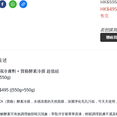
HK$595
HK$495
售完
若想購買
聯絡我
描述
濕冷膚劑 + 寶藝酵素冷膜 超值組
550g)
95 ((550g+550g)
NZA（寶藝）酵素冷膜，水感清透的天然面膜，
深層淨化毛孔污垢，可天天使用
分解酵素可有效調理臉部暗沉現象；萃取洋甘菊菁華
原液，輕鬆調理肌膚不適及