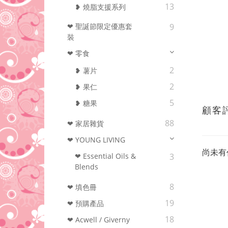
13
❥ 燒脂支援系列
❤ 聖誕節限定優惠套
9
裝
❤ 零食
2
❥ 薯片
2
❥ 果仁
5
❥ 糖果
顧客
88
❤ 家居雜貨
❤ YOUNG LIVING
尚未有
❤ Essential Oils &
3
Blends
8
❤ 填色冊
19
❤ 預購產品
18
❤ Acwell / Giverny