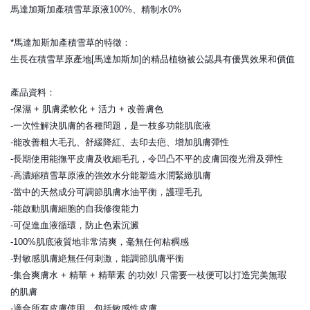
馬達加斯加產積雪草原液100%、精制水0%
*馬達加斯加產積雪草的特徵：
生長在積雪草原產地[馬達加斯加]的精品植物被公認具有
優異效果和價值
產品資料：
-保濕 + 肌膚柔軟化 + 活力 + 改善膚色
-一次性解決肌膚的各種問題，是一枝多功能肌底液
-能改善粗大毛孔、舒緩降紅、去印去疤、增加肌膚彈性
-長期使用能撫平皮膚及收細毛孔，令凹凸不平的皮膚回復
光滑及彈性
-高濃縮積雪草原液的強效水分能塑造水潤緊緻肌膚
-當中的天然成分可調節肌膚水油平衡，護理毛孔
-能啟動肌膚細胞的自我修復能力
-可促進血液循環，防止色素沉澱
-100%肌底液質地非常清爽，毫無任何粘稠感
-對敏感肌膚絶無任何刺激，能調節肌膚平衡
-集合爽膚水 + 精華 + 精華素 的功效! 只需要一枝便可以打造完美無瑕
的肌膚
-適合所有皮膚使用，包括敏感性皮膚