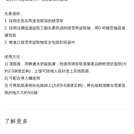
生產過程：
1. 採用生長在馬達加斯加的積雪草
2. 採用法國低溫提取工藝生產而成的積雪草提取物，用0.4
5微型儀器過
濾包裝
3. 將進口積雪草提取物安全包裝到容器中
使用方法：
1) 潔面後，用爽膚水舒緩肌膚，然後用滴管取適量產品輕輕塗
於面部(大
約2-3滴便足夠)，之後可按個人喜好塗上其
他面霜
2) 可配合導入機使用
3) 可將肌底液倒在化妝綿上(大約5-6滴便足夠)，將化妝
棉濕敷在需要急
救的地方大約5分鐘
了解更多